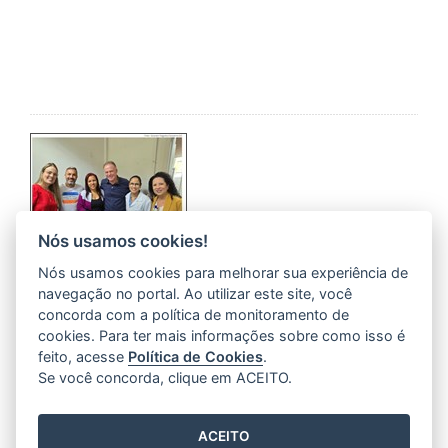
Nós usamos cookies!
Nós usamos cookies para melhorar sua experiência de
Governo do Estado entrega mais de 2.800
aparelhos auditivos em 2025
navegação no portal. Ao utilizar este site, você
concorda com a política de monitoramento de
22/10/2025 11H34
- ATUALIZADO EM
22/10/2025 13H25
cookies. Para ter mais informações sobre como isso é
O Governo do Estado, por meio da Secretaria da
feito, acesse
Política de Cookies
.
Saúde (Sesa), segue ampliando as ações de
Se você concorda, clique em ACEITO.
reabilitação e inclusão no Espírito Santo. Por
intermédio do Centro de Reabilitação Física do
ACEITO
Espírito Santo ( …
Leia mais